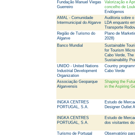
Fundação Manuel Viegas
Valorização e Ap
Guerreiro
concelho de Loul
Endógenos
AMAL - Comunidade
Auditoria sobre 
Intermunicipal do Algarve
LDA enquanto emp
Transporte Rodo
Região de Turismo do
Plano de Marketi
Algarve
2028)
Banco Mundial
Sustainable Tour
for Tourism Micr
Cabo Verde, The 
Sustainability Pr
UNIDO - United Nations
Country programm
Industrial Development
Cabo Verde
Organization
Associação Geoparque
Shaping the Futu
Algarvensis
in the Aspiring G
INGKA CENTRES
Estudo de Mercado
PORTUGAL, S.A.
Designer Outlet 
INGKA CENTRES
Estudo de Mercad
PORTUGAL, S.A.
dos visitantes d
Turismo de Portugal
Observatório par