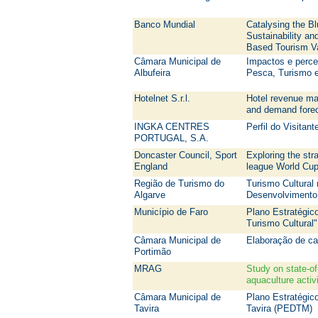
Banco Mundial
Catalysing the B
Sustainability an
Based Tourism V
Câmara Municipal de
Impactos e perce
Albufeira
Pesca, Turismo 
Hotelnet S.r.l.
Hotel revenue ma
and demand fore
INGKA CENTRES
Perfil do Visita
PORTUGAL, S.A.
Doncaster Council, Sport
Exploring the str
England
league World Cu
Região de Turismo do
Turismo Cultural 
Algarve
Desenvolvimento
Município de Faro
Plano Estratégic
Turismo Cultural"
Câmara Municipal de
Elaboração de car
Portimão
MRAG
Study on state-of-
aquaculture activ
Câmara Municipal de
Plano Estratégic
Tavira
Tavira (PEDTM)