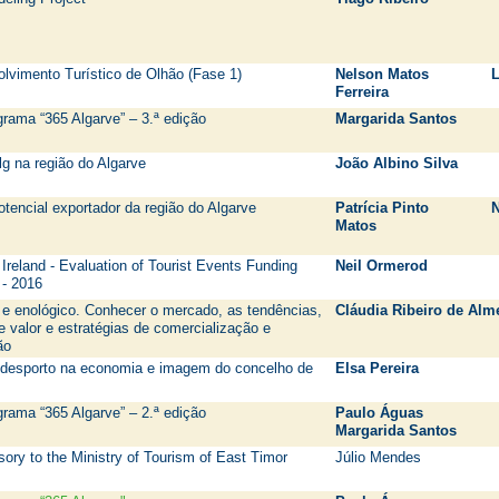
lvimento Turístico de Olhão (Fase 1)
Nelson Matos L
Ferreira
grama “365 Algarve” – 3.ª edição
Margarida Santos
g na região do Algarve
João Albino Silva
tencial exportador da região do Algarve
Patrícia Pinto N
Matos
Ireland - Evaluation of Tourist Events Funding
Neil Ormerod
- 2016
o e enológico. Conhecer o mercado, as tendências,
Cláudia Ribeiro de Alm
de valor e estratégias de comercialização e
ão
 desporto na economia e imagem do concelho de
Elsa Pereira
grama “365 Algarve” – 2.ª edição
Paulo Águas
Margarida Santos
isory to the Ministry of Tourism of East Timor
Júlio Mendes