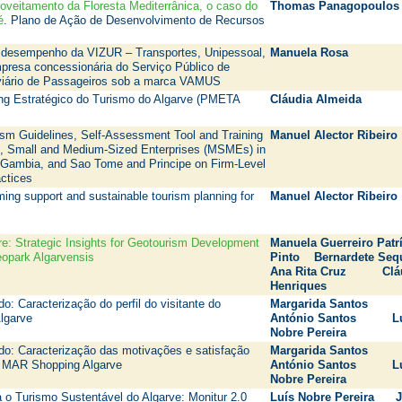
roveitamento da Floresta Mediterrânica, o caso do
Thomas Panagopoulos
é
. Plano de Ação de Desenvolvimento de Recursos
o desempenho da VIZUR – Transportes, Unipessoal,
Manuela Rosa
resa concessionária do Serviço Público de
viário de Passageiros sob a marca VAMUS
ng Estratégico do Turismo do Algarve (PMETA
Cláudia Almeida
ism Guidelines, Self-Assessment Tool and Training
Manuel Alector Ribeiro
o, Small and Medium-Sized Enterprises (MSMEs) in
Gambia, and Sao Tome and Principe on Firm-Level
actices
ing support and sustainable tourism planning for
Manuel Alector Ribeiro
re: Strategic Insights for Geotourism Development
Manuela Guerreiro Patrí
eopark Algarvensis
Pinto Bernardete Se
Ana Rita Cruz Clá
Henriques
: Caracterização do perfil do visitante do
Margarida Santos
Algarve
António Santos Lu
Nobre Pereira
o: Caracterização das motivações e satisfação
Margarida Santos
o MAR Shopping Algarve
António Santos Lu
Nobre Pereira
a o Turismo Sustentável do Algarve: Monitur 2.0
Luís Nobre Pereira 