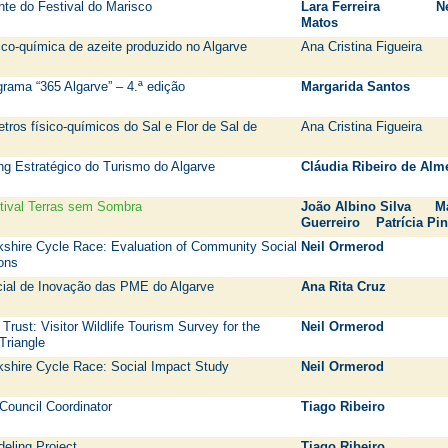
ante do Festival do Marisco
Lara Ferreira Ne
Matos
ico-química de azeite produzido no Algarve
Ana Cristina Figueira
grama “365 Algarve” – 4.ª edição
Margarida Santos
tros físico-químicos do Sal e Flor de Sal de
Ana Cristina Figueira
ng Estratégico do Turismo do Algarve
Cláudia Ribeiro de Alm
tival Terras sem Sombra
João Albino Silva M
Guerreiro Patrícia Pin
kshire Cycle Race: Evaluation of Community Social
Neil Ormerod
ions
ial de Inovação das PME do Algarve
Ana Rita Cruz
 Trust: Visitor Wildlife Tourism Survey for the
Neil Ormerod
Triangle
kshire Cycle Race: Social Impact Study
Neil Ormerod
Council Coordinator
Tiago Ribeiro
eling Project
Tiago Ribeiro