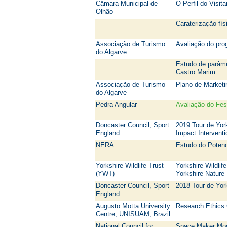
Câmara Municipal de
O Perfil do Visit
Olhão
Caraterização fís
Associação de Turismo
Avaliação do pro
do Algarve
Estudo de parâme
Castro Marim
Associação de Turismo
Plano de Marketi
do Algarve
Pedra Angular
Avaliação do Fes
Doncaster Council, Sport
2019 Tour de Yor
England
Impact Intervent
NERA
Estudo do Potenc
Yorkshire Wildlife Trust
Yorkshire Wildlife
(YWT)
Yorkshire Nature 
Doncaster Council, Sport
2018 Tour de Yor
England
Augusto Motta University
Research Ethics 
Centre, UNISUAM, Brazil
National Council for
Space Maker Mod