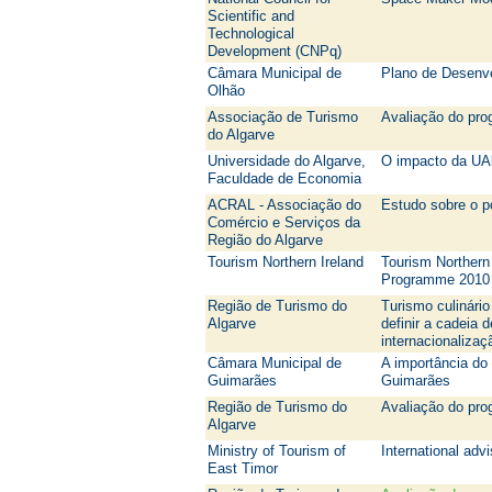
Scientific and
Technological
Development (CNPq)
Câmara Municipal de
Plano de Desenvo
Olhão
Associação de Turismo
Avaliação do pro
do Algarve
Universidade do Algarve,
O impacto da UAl
Faculdade de Economia
ACRAL - Associação do
Estudo sobre o po
Comércio e Serviços da
Região do Algarve
Tourism Northern Ireland
Tourism Northern 
Programme 2010 
Região de Turismo do
Turismo culinári
Algarve
definir a cadeia 
internacionalizaç
Câmara Municipal de
A importância do
Guimarães
Guimarães
Região de Turismo do
Avaliação do pro
Algarve
Ministry of Tourism of
International adv
East Timor