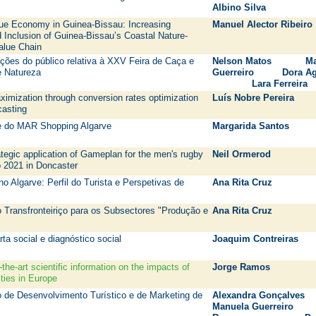
Albino Silva
lue Economy in Guinea-Bissau: Increasing
Manuel Alector Ribeiro
d Inclusion of Guinea-Bissau’s Coastal Nature-
alue Chain
ções do público relativa à XXV Feira de Caça e
Nelson Matos Ma
e Natureza
Guerreiro Dora A
Lara Ferreira
ximization through conversion rates optimization
Luís Nobre Pereira
casting
nte do MAR Shopping Algarve
Margarida Santos
ategic application of Gameplan for the men's rugby
Neil Ormerod
p 2021 in Doncaster
no Algarve: Perfil do Turista e Perspetivas de
Ana Rita Cruz
o Transfronteiriço para os Subsectores "Produção e
Ana Rita Cruz
ta social e diagnóstico social
Joaquim Contreiras
the-art scientific information on the impacts of
Jorge Ramos
ities in Europe
o de Desenvolvimento Turístico e de Marketing de
Alexandra Gonçalv
Manuela Guerreiro 