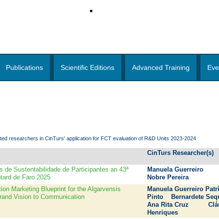
Publications
Scientific Editions
Advanced Training
Eve
ated researchers in CinTurs' application for FCT evaluation of R&D Units 2023-2024
CinTurs Researcher(s)
s de Sustentabilidade de Participantes an 43ª
Manuela Guerreiro
tard de Faro 2025
Nobre Pereira
tion Marketing Blueprint for the Algarvensis
Manuela Guerreiro Patrí
rand Vision to Communication
Pinto Bernardete Se
Ana Rita Cruz Clá
Henriques