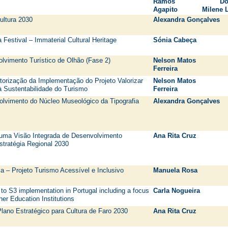
Ramos
Do
Agapito Milene L
ultura 2030
Alexandra Gonçalves
 Festival – Immaterial Cultural Heritage
Sónia Cabeça
lvimento Turístico de Olhão (Fase 2)
Nelson Matos L
Ferreira
torização da Implementação do Projeto Valorizar
Nelson Matos L
à Sustentabilidade do Turismo
Ferreira
lvimento do Núcleo Museológico da Tipografia
Alexandra Gonçalves
 uma Visão Integrada de Desenvolvimento
Ana Rita Cruz
tratégia Regional 2030
a – Projeto Turismo Acessível e Inclusivo
Manuela Rosa
to S3 implementation in Portugal including a focus
Carla Nogueira
gher Education Institutions
lano Estratégico para Cultura de Faro 2030
Ana Rita Cruz