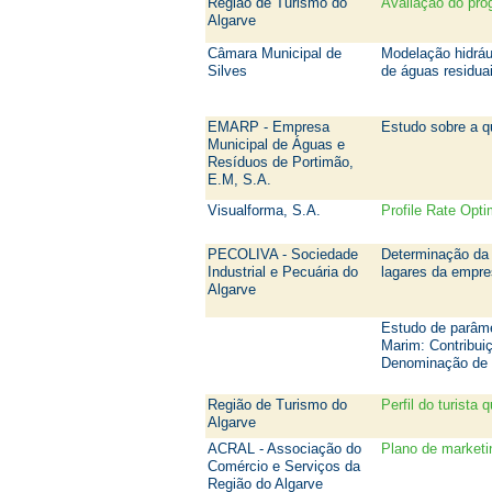
Região de Turismo do
Avaliação do pro
Algarve
Câmara Municipal de
Modelação hidrául
Silves
de águas residua
EMARP - Empresa
Estudo sobre a 
Municipal de Águas e
Resíduos de Portimão,
E.M, S.A.
Visualforma, S.A.
Profile Rate Opti
PECOLIVA - Sociedade
Determinação da 
Industrial e Pecuária do
lagares da emp
Algarve
Estudo de parâmet
Marim: Contribui
Denominação de 
Região de Turismo do
Perfil do turista 
Algarve
ACRAL - Associação do
Plano de marketi
Comércio e Serviços da
Região do Algarve