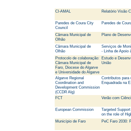
CI-AMAL
Relatório Visão C
Paredes de Coura City
Paredes de Coura
Council
Câmara Municipal de
Plano de Desenvo
Olhão
Câmara Municipal de
Serviços de Moni
Olhão
- Linha de Apoio 
Protocolo de colaboração:
Estudo e Desenvo
Câmara Municipal de
União
Faro, Diocese do Algarve
e Universidade do Algarve
Algarve Regional
Contributos para
Coordination and
Enquadrada na Es
Development Commission
(CCDR Alg)
FCT
Verão com Ciênci
European Commission
Targeted Support 
on the role of Hi
Município de Faro
PeC Faro 2030: P