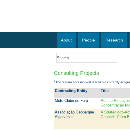
About
People
Research
Consulting Projects
*
The researchers marked in bold are currently integr
Contracting Entity
Title
Moto Clube de Faro
Perfil e Perceçõe
Concentração Mo
Associação Geoparque
A Strategic-to-Ac
Algarvensis
Geopark: From B