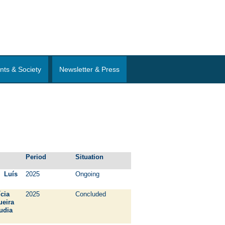
nts & Society
Newsletter & Press
Period
Situation
 Luís
2025
Ongoing
cia
2025
Concluded
queira
udia